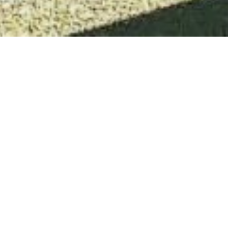
Viarme pour tous
mission
: co-conception pour le réaménagement de
la place Viarme à Nantes – démarche d’activation
co-conception
moa
: Nantes métropole
moe
: Monono territoire en récit mandataire, nebbia
(anciennement volga) paysagiste urbaniste, Et si
collectif
calendrier
: 2018